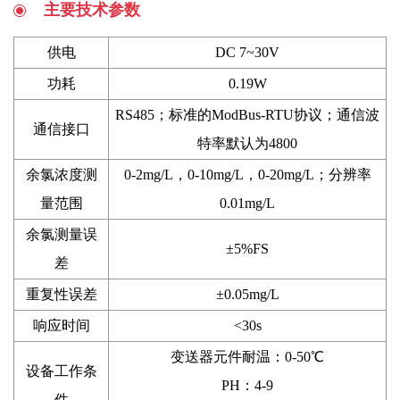
主要技术参数
供电
DC 7~30V
功耗
0.19W
RS485；标准的ModBus-RTU协议；通信波
通信接口
特率默认为4800
余氯浓度测
0-2mg/L，0-10mg/L，0-20mg/L；分辨率
量范围
0.01mg/L
余氯测量误
±5%FS
差
重复性误差
±0.05mg/L
响应时间
<30s
变送器元件耐温：0-50℃
设备工作条
PH：4-9
件