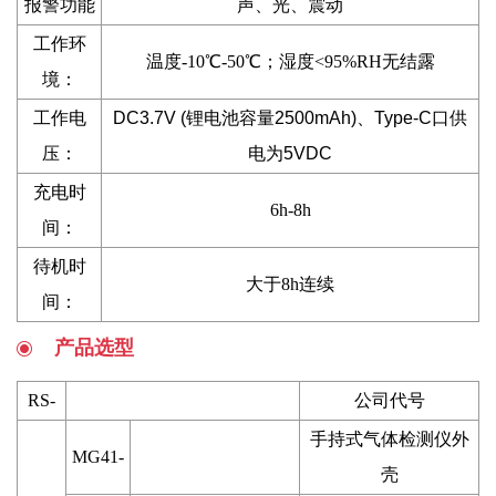
报警功能
声、光、震动
工作环
温度-10℃-50℃；湿度<95%RH无结露
境：
工作电
DC3.7V (锂电池容量2500mAh)、Type-C口供
压：
电为5VDC
充电时
6h-8h
间：
待机时
大于8h连续
间：
产品选型
RS-
公司代号
手持式气体检测仪外
MG41-
壳