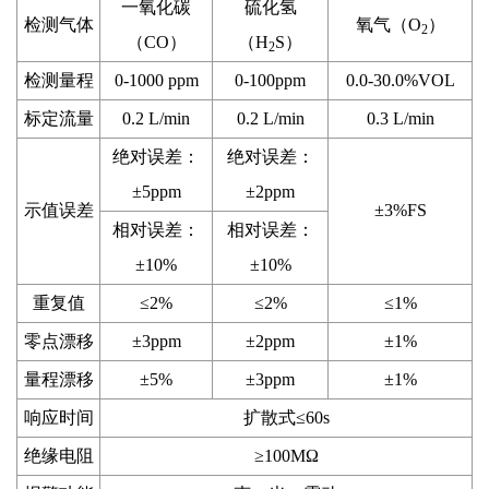
一氧化碳
硫化氢
检测气体
氧气（O
）
2
（CO）
（H
S）
2
检测量程
0-1000 ppm
0-100ppm
0.0-30.0%VOL
标定流量
0.2 L/min
0.2 L/min
0.3 L/min
绝对误差：
绝对误差：
±5ppm
±2ppm
示值误差
±3%FS
相对误差：
相对误差：
±10%
±10%
重复值
≤2%
≤2%
≤1%
零点漂移
±3ppm
±2ppm
±1%
量程漂移
±5%
±3ppm
±1%
响应时间
扩散式≤60s
绝缘电阻
≥100MΩ